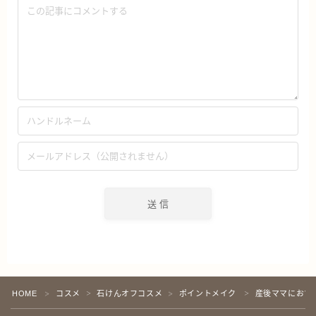
Follow Me
HOME
コスメ
石けんオフコスメ
ポイントメイク
産後ママにおす
＞
＞
＞
＞