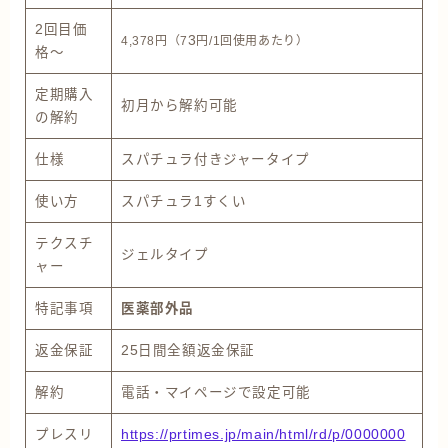
2回目価
3
4,378円（7
円/1回使用あたり）
格〜
定期購入
初月から解約可能
の解約
仕様
スパチュラ付きジャータイプ
使い方
スパチュラ1すくい
テクスチ
ジェルタイプ
ャー
特記事項
医薬部外品
返金保証
25日間全額返金保証
解約
電話・マイページで設定可能
プレスリ
https://prtimes.jp/main/html/rd/p/0000000