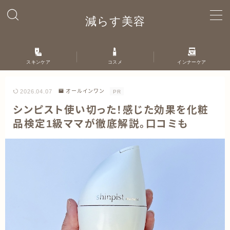
減らす美容
MENU
スキンケア
コスメ
インナーケア
ホーム
2026.04.07
オールインワン
PR
自己紹介
シンピスト使い切った！感じた効果を化粧
品検定1級ママが徹底解説。口コミも
お問い合わせ