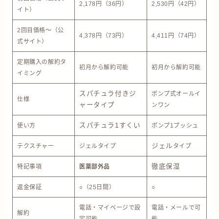
2,178円（36円）
2,530円（42円）
イト）
2回目価格〜（公
4,378円（73円）
4,411円（74円）
式サイト）
定期購入の解約タ
初月から解約可能
初月から解約可能
イミング
スパチュラ付きジ
ポンプ式オールイ
仕様
ャータイプ
ンワン
スパチュラ1すくい
使い方
ポンプ1プッシュ
ジェル
テクスチャー
ジェルタイプ
タイプ
徹底保湿
特記事項
医薬部外品
返金保証
○（25
日間）
○
電話・マイページで設
電話・メールで可
解約